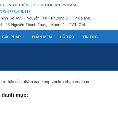
TY TNHH ĐIỆN TỬ TIN HỌC MIỀN NAM
E: 0888.415.418
chính: Số 459 - Nguyễn Trãi - Phường 9 - TP Cà Mau
nh: 43 Nguyễn Thành Trung - Khóm 1 - TVT- CM
GIẢI PHÁP
PHẦN MỀM
HỖ TRỢ
TIN TỨC
ìm thấy sản phẩm nào khớp với lựa chọn của bạn.
 danh mục: