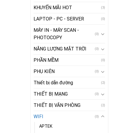
KHUYẾN MÃI HOT
(3)
LAPTOP - PC - SERVER
(0)
MÁY IN - MÁY SCAN -
(0)
PHOTOCOPY
NĂNG LƯỢNG MẶT TRỜI
(0)
PHẦN MỀM
(0)
PHỤ KIÊN
(0)
Thiết bị dẫn đường
(2)
THIẾT BỊ MẠNG
(0)
THIẾT BỊ VĂN PHÒNG
(2)
WIFI
(0)
APTEK