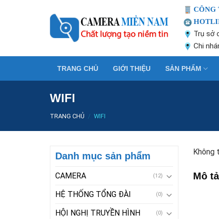
Skip
CÔNG 
to
HOTLIN
content
Trụ sở 
Chi nhá
TRANG CHỦ
GIỚI THIỆU
SẢN PHẨM
WIFI
TRANG CHỦ
/
WIFI
Không t
Danh mục sản phẩm
Mô tả
CAMERA
(12)
HỆ THỐNG TỔNG ĐÀI
(0)
HỘI NGHỊ TRUYỀN HÌNH
(0)