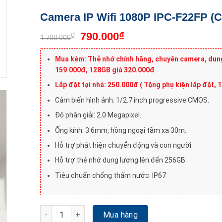
Camera IP Wifi 1080P IPC-F22FP (
₫
₫
790.000
1.700.000
Mua kèm: Thẻ nhớ chính hãng, chuyên camera, dun
159.000đ, 128GB giá 320.000đ
Lắp đặt tại nhà: 250.000đ ( Tặng phụ kiện lắp đặt, 
Cảm biến hình ảnh: 1/2.7 inch progressive CMOS.
Độ phân giải: 2.0 Megapixel.
Ống kính: 3.6mm, hồng ngoại tầm xa 30m.
Hỗ trợ phát hiện chuyển động và con người.
Hỗ trợ thẻ nhớ dung lượng lên đến 256GB.
Tiêu chuẩn chống thấm nước: IP67
Camera IP Wifi 1080P IPC-F22FP (Có màu ban đêm) 
Mua hàng