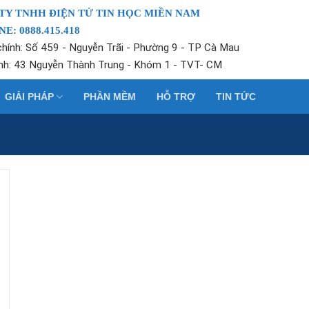
TY TNHH ĐIỆN TỬ TIN HỌC MIỀN NAM
E: 0888.415.418
chính: Số 459 - Nguyễn Trãi - Phường 9 - TP Cà Mau
nh: 43 Nguyễn Thành Trung - Khóm 1 - TVT- CM
GIẢI PHÁP
PHẦN MỀM
HỖ TRỢ
TIN TỨC