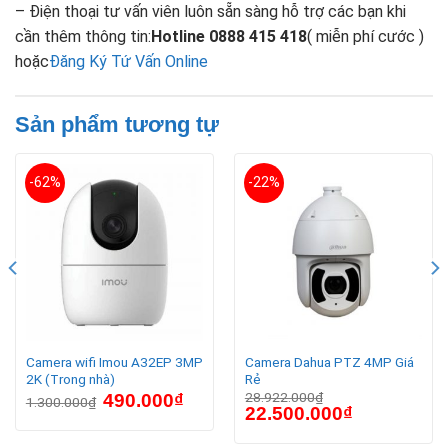
– Điện thoại tư vấn viên luôn sẵn sàng hỗ trợ các bạn khi
cần thêm thông tin:
Hotline 0888 415 418
( miễn phí cước )
hoặc
Đăng Ký Tứ Vấn Online
Sản phẩm tương tự
-62%
-22%
Camera wifi Imou A32EP 3MP
Camera Dahua PTZ 4MP Giá
2K (Trong nhà)
Rẻ
28.922.000
₫
490.000
₫
1.300.000
₫
22.500.000
₫