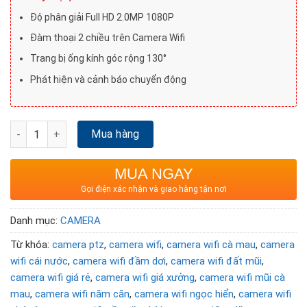
Độ phân giải Full HD 2.0MP 1080P
Đàm thoại 2 chiều trên Camera Wifi
Trang bị ống kính góc rộng 130°
Phát hiện và cảnh báo chuyển động
Camera Wifi quay quét trong nhà 2MP DAHUA DH-H2AE số lư
Mua hàng
MUA NGAY
Gọi điện xác nhận và giao hàng tận nơi
Danh mục:
CAMERA
Từ khóa:
camera ptz
,
camera wifi
,
camera wifi cà mau
,
camera
wifi cái nước
,
camera wifi đầm dơi
,
camera wifi đất mũi
,
camera wifi giá rẻ
,
camera wifi giá xưởng
,
camera wifi mũi cà
mau
,
camera wifi năm căn
,
camera wifi ngọc hiển
,
camera wifi